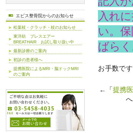
記入が
入れに
エビス整骨院からのお知らせ
松葉杖・クラッチ・杖のお知らせ
い。保
東洋紡 ブレスエアー
BREATHAIR お試し取り扱い中
ばらく
最新診療のご案内
初診の患者様へ
お手数で
提携医院によるMRI・脳ドックMRI
のご案内
←「
提携医