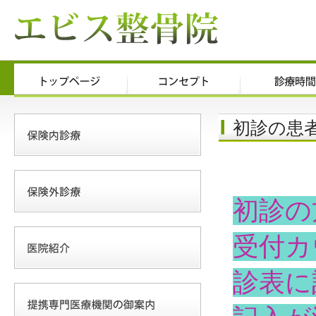
初診の患
初診の
受付カ
診表に